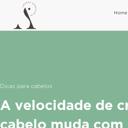
Ir
para
Home
o
conteúdo
Dicas para cabelos
A velocidade de c
cabelo muda com 