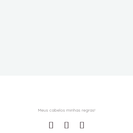
Meus cabelos minhas regras!
F
I
W
a
n
h