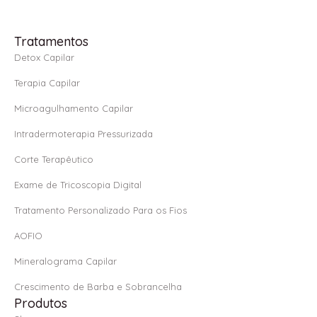
c
s
a
e
t
t
Tratamentos
b
a
s
Detox Capilar
o
g
a
Terapia Capilar
o
r
p
Microagulhamento Capilar
k
a
p
Intradermoterapia Pressurizada
-
m
f
Corte Terapêutico
Exame de Tricoscopia Digital
Tratamento Personalizado Para os Fios
AOFIO
Mineralograma Capilar
Crescimento de Barba e Sobrancelha
Produtos