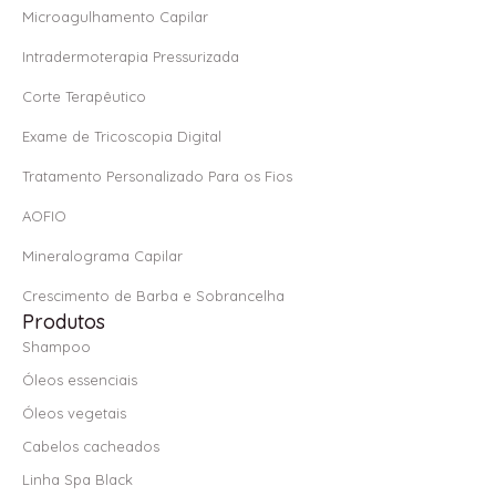
o
r
p
Microagulhamento Capilar
k
a
p
Intradermoterapia Pressurizada
-
m
f
Corte Terapêutico
Exame de Tricoscopia Digital
Tratamento Personalizado Para os Fios
AOFIO
Mineralograma Capilar
Crescimento de Barba e Sobrancelha
Produtos
Shampoo
Óleos essenciais
Óleos vegetais
Cabelos cacheados
Linha Spa Black