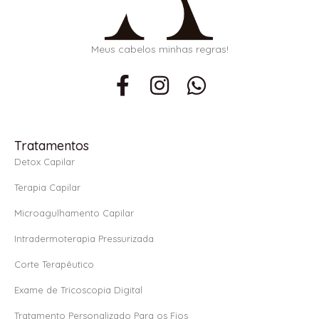
Meus cabelos minhas regras!
F
I
W
a
n
h
c
s
a
e
t
t
Tratamentos
b
a
s
Detox Capilar
o
g
a
Terapia Capilar
o
r
p
Microagulhamento Capilar
k
a
p
Intradermoterapia Pressurizada
-
m
f
Corte Terapêutico
Exame de Tricoscopia Digital
Tratamento Personalizado Para os Fios