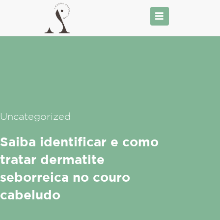
Ir
para
o
conteúdo
Uncategorized
Saiba identificar e como
tratar dermatite
seborreica no couro
cabeludo