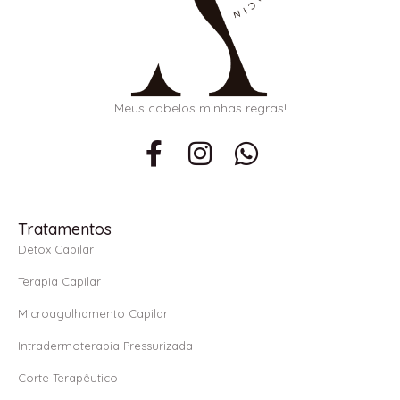
Meus cabelos minhas regras!
F
I
W
a
n
h
c
s
a
e
t
t
Tratamentos
b
a
s
Detox Capilar
o
g
a
Terapia Capilar
o
r
p
Microagulhamento Capilar
k
a
p
Intradermoterapia Pressurizada
-
m
f
Corte Terapêutico