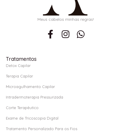
Meus cabelos minhas regras!
F
I
W
a
n
h
c
s
a
e
t
t
Tratamentos
b
a
s
Detox Capilar
o
g
a
Terapia Capilar
o
r
p
Microagulhamento Capilar
k
a
p
Intradermoterapia Pressurizada
-
m
f
Corte Terapêutico
Exame de Tricoscopia Digital
Tratamento Personalizado Para os Fios