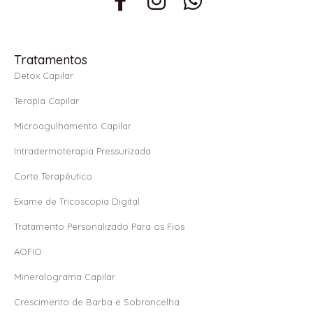
a
n
h
c
s
a
e
t
t
Tratamentos
b
a
s
Detox Capilar
o
g
a
Terapia Capilar
o
r
p
Microagulhamento Capilar
k
a
p
Intradermoterapia Pressurizada
-
m
f
Corte Terapêutico
Exame de Tricoscopia Digital
Tratamento Personalizado Para os Fios
AOFIO
Mineralograma Capilar
Crescimento de Barba e Sobrancelha