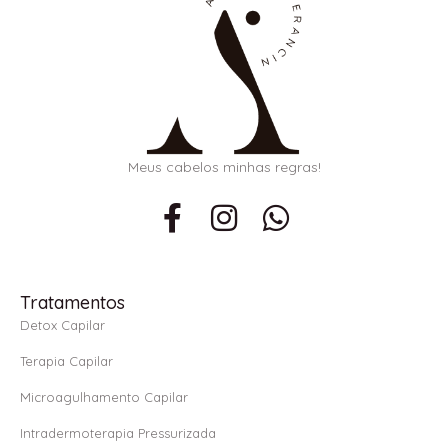
Meus cabelos minhas regras!
F
I
W
a
n
h
c
s
a
e
t
t
Tratamentos
b
a
s
Detox Capilar
o
g
a
Terapia Capilar
o
r
p
Microagulhamento Capilar
k
a
p
Intradermoterapia Pressurizada
-
m