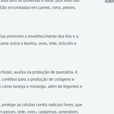
ceba bem as proteínas é ideal, pois elas são
outo
 São encontradas em carnes, ovos, peixes,
Elas previnem o envelhecimento dos fios e a
ne suína e bovina, ovos, leite, brócolis e
frutas, auxilia na produção de queratina. A
, contribui para a produção de colágeno e
as como laranja e morango, além de legumes e
, protege as células contra radicais livres, que
 peixes, leite, ovos, castanhas, amendoim,