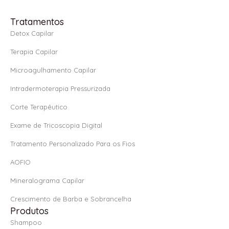
c
s
a
e
t
t
Tratamentos
b
a
s
Detox Capilar
o
g
a
Terapia Capilar
o
r
p
Microagulhamento Capilar
k
a
p
Intradermoterapia Pressurizada
-
m
f
Corte Terapêutico
Exame de Tricoscopia Digital
Tratamento Personalizado Para os Fios
AOFIO
Mineralograma Capilar
Crescimento de Barba e Sobrancelha
Produtos
Shampoo