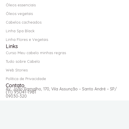
Óleos essenciais
Óleos vegetais
Cabelos cacheados
Linha Spa Black
Linha Flores e Vegetais
Links
Curso Meu cabelo minhas regras
Tudo sobre Cabelo
Web Stories
Política de Privacidade
Contato
Av. João Ramalho, 170, Vila Assunção – Santo André – SP/
(11) 95041-1981
09030-320
© Copyright 2023 - Amanda Esperancin - Powered by
agência de SEO