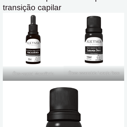
transição capilar
Óleos essenciais Laranja Doce
Óleo vegetal Macadâmia