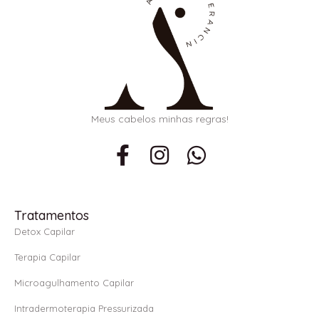
Meus cabelos minhas regras!
F
I
W
a
n
h
c
s
a
e
t
t
Tratamentos
b
a
s
Detox Capilar
o
g
a
Terapia Capilar
o
r
p
Microagulhamento Capilar
k
a
p
Intradermoterapia Pressurizada
-
m